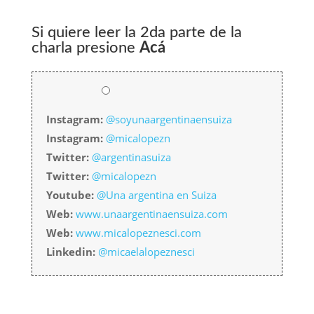
.
Si quiere leer la 2da parte de la
charla presione
Acá
Instagram:
@soyunaargentinaensuiza
Instagram:
@micalopezn
Twitter:
@argentinasuiza
Twitter:
@micalopezn
Youtube:
@Una argentina en Suiza
Web:
www.unaargentinaensuiza.com
Web:
www.micalopeznesci.com
Linkedin:
@micaelalopeznesci