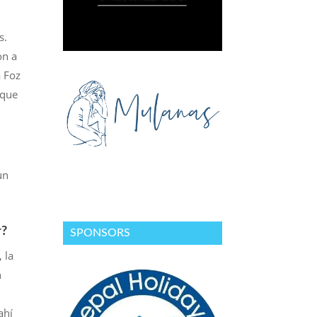
s.
ón a
a Foz
 que
un
r?
SPONSORS
 la
n
ahí