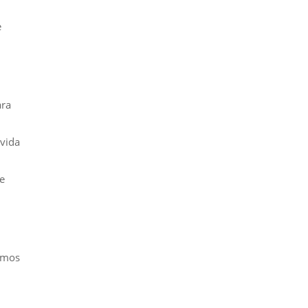
e
ara
 vida
de
emos