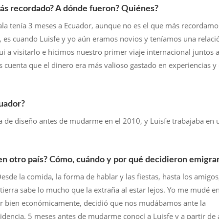
l más recordado? A dónde fueron? Quiénes?
Nala tenía 3 meses a Ecuador, aunque no es el que más recordamo
 es cuando Luisfe y yo aún eramos novios y teníamos una relaci
fui a visitarlo e hicimos nuestro primer viaje internacional juntos 
s cuenta que el dinero era más valioso gastado en experiencias y
cuador?
a de diseño antes de mudarme en el 2010, y Luisfe trabajaba en 
 en otro país? Cómo, cuándo y por qué decidieron emigra
sde la comida, la forma de hablar y las fiestas, hasta los amigos,
u tierra sabe lo mucho que la extraña al estar lejos. Yo me mudé e
tar bien económicamente, decidió que nos mudábamos ante la
idencia. 5 meses antes de mudarme conocí a Luisfe y a partir de 