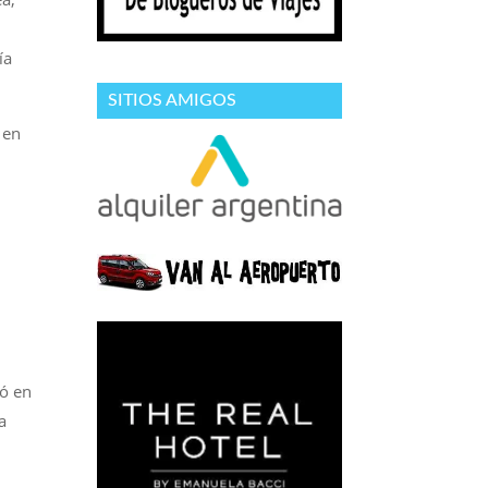
ía
SITIOS AMIGOS
 en
jó en
a