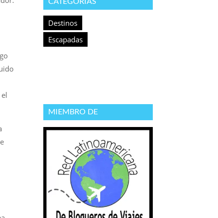
ador.
CATEGORÍAS
Destinos
Escapadas
lgo
uido
 el
MIEMBRO DE
a
ue
ea,