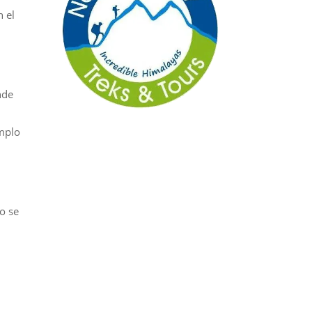
n el
nde
mplo
o se