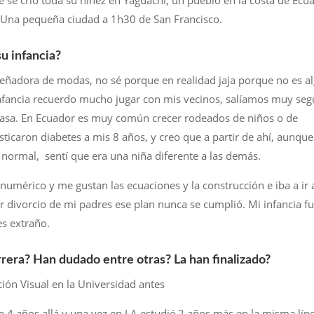
se crió toda su niñez en Yaguachi, un pueblo en la costa de Ecu
 Una pequeña ciudad a 1h30 de San Francisco.
u infancia?
señadora de modas, no sé porque en realidad jaja porque no es a
nfancia recuerdo mucho jugar con mis vecinos, salíamos muy seg
a casa. En Ecuador es muy común crecer rodeados de niños o de
icaron diabetes a mis 8 años, y creo que a partir de ahí, aunque
 normal, sentí que era una niña diferente a las demás.
y numérico y me gustan las ecuaciones y la construcción e iba a ir 
r divorcio de mi padres ese plan nunca se cumplió. Mi infancia f
s extraño.
rera? Han dudado entre otras? La han finalizado?
ión Visual en la Universidad antes
4 años allá y una vez en LA estudié 2 años más en la misma lín