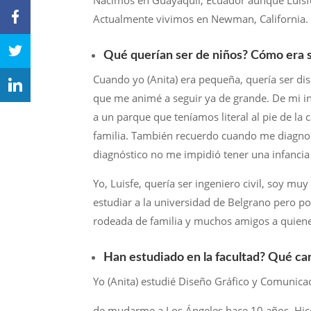
Nacimos en Guayaquil, Ecuador aunque Luisfe 
Actualmente vivimos en Newman, California.
Qué querían ser de niños? Cómo era s
Cuando yo (Anita) era pequeña, quería ser di
que me animé a seguir ya de grande. De mi i
a un parque que teníamos literal al pie de l
familia. También recuerdo cuando me diagnost
diagnóstico no me impidió tener una infancia
Yo, Luisfe, quería ser ingeniero civil, soy mu
estudiar a la universidad de Belgrano pero po
rodeada de familia y muchos amigos a quiene
Han estudiado en la facultad? Qué car
Yo (Anita) estudié Diseño Gráfico y Comunicac
de mudarme a Los Ángeles hace 10 años. Hice 