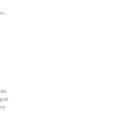
ón
s
ida
gual
ece