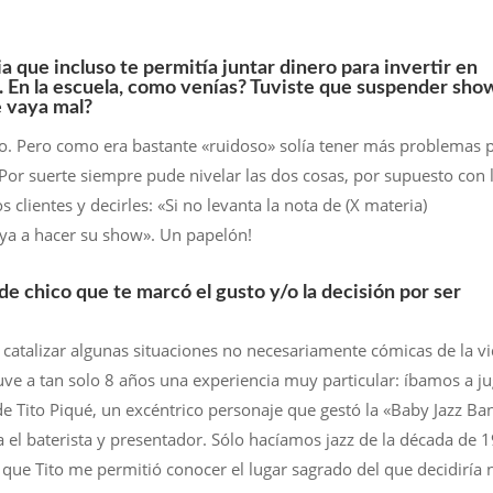
a que incluso te permitía juntar dinero para invertir en
. En la escuela, como venías? Tuviste que suspender sho
e vaya mal?
o. Pero como era bastante «ruidoso» solía tener más problemas 
Por suerte siempre pude nivelar las dos cosas, por supuesto con 
clientes y decirles: «Si no levanta la nota de (X materia)
ya a hacer su show». Un papelón!
 chico que te marcó el gusto y/o la decisión por ser
 catalizar algunas situaciones no necesariamente cómicas de la v
tuve a tan solo 8 años una experiencia muy particular: íbamos a j
de Tito Piqué, un excéntrico personaje que gestó la «Baby Jazz Ba
a el baterista y presentador. Sólo hacíamos jazz de la década de 
o que Tito me permitió conocer el lugar sagrado del que decidiría 