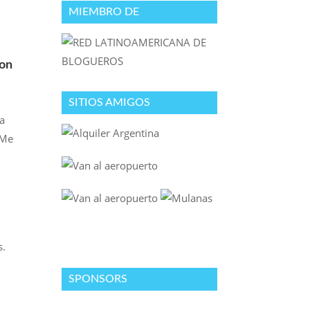
MIEMBRO DE
con
SITIOS AMIGOS
 a
 Me
s.
SPONSORS