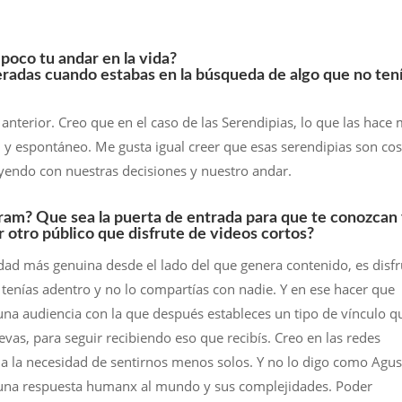
poco tu andar en la vida?
eradas cuando estabas en la búsqueda de algo que no ten
nterior. Creo que en el caso de las Serendipias, lo que las hace
 y espontáneo. Me gusta igual creer que esas serendipias son co
ayendo con nuestras decisiones y nuestro andar.
agram? Que sea la puerta de entrada para que te conozcan
r otro público que disfrute de videos cortos?
lidad más genuina desde el lado del que genera contenido, es disfr
 tenías adentro y no lo compartías con nadie. Y en ese hacer que
 una audiencia con la que después estableces un tipo de vínculo q
evas, para seguir recibiendo eso que recibís. Creo en las redes
 la necesidad de sentirnos menos solos. Y no lo digo como Agus
 una respuesta humanx al mundo y sus complejidades. Poder