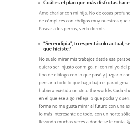
Cuál es el plan que más disfrutas hace
Amo charlar con mi hija. No de cosas profu
de cómplices con códigos muy nuestros que d
Pasear a los perros, verla dormir…
“Serendipia”, tu espectáculo actual, 
que hiciste?
No suelo mirar mis trabajos desde esa perspec
quiero ser injusto conmigo, ni con mi yo del p
tipo de diálogo con lo que pasó y juzgarlo co
pensar a todo lo que hago bajo el paradigma d
hubiera existido un «Into the world». Cada 
en el que ese algo refleja lo que podía y q
forma no me gusta mirar al futuro con una exp
lo más interesante de todo, con un norte sóli
llevando muchas veces a donde se le canta. 