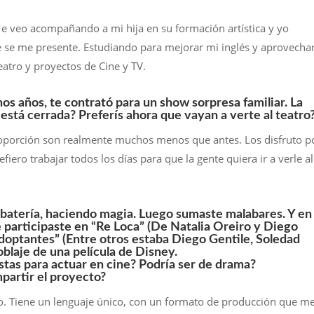
e veo acompañando a mi hija en su formación artística y yo
e se me presente. Estudiando para mejorar mi inglés y aprovech
eatro y proyectos de Cine y TV.
s años, te contrató para un show sorpresa familiar. La
stá cerrada? Preferís ahora que vayan a verte al teatro
oporción son realmente muchos menos que antes. Los disfruto p
fiero trabajar todos los días para que la gente quiera ir a verle al
batería, haciendo magia. Luego sumaste malabares. Y en
participaste en “Re Loca” (De Natalia Oreiro y Diego
doptantes” (Entre otros estaba Diego Gentile, Soledad
doblaje de una película de Disney.
stas para actuar en cine? Podría ser de drama?
mpartir el proyecto?
do. Tiene un lenguaje único, con un formato de producción que m