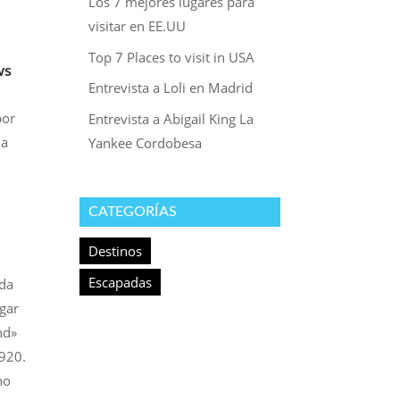
Los 7 mejores lugares para
visitar en EE.UU
Top 7 Places to visit in USA
ws
Entrevista a Loli en Madrid
por
Entrevista a Abigail King La
la
Yankee Cordobesa
CATEGORÍAS
Destinos
Escapadas
ida
ugar
nd»
1920.
no