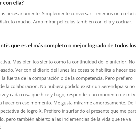
r con ella?
ndas necesariamente. Simplemente conversar. Tenemos una relaci
isfruto mucho. Amo mirar películas también con ella y cocinar.
sentís que es el más completo o mejor logrado de todos lo
tiva. Mas bien los siento como la continuidad de lo anterior. No
asado. Ver con el diario del lunes las cosas te habilita a hacer ese
n la fuerza de la comparación o de la competencia. Pero prefiero
e la colaboración. No hubiera podido existir un Serendipia si no
show y cada cosa que hice y hago, responde a un momento de mi v
uería hacer en ese momento. Me gusta mirarme amorosamente. De i
ectativa de logro X. Prefiero ir surfando el presente que me par
do, pero también abierto a las inclemencias de la vida que te va
