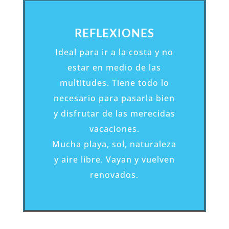
REFLEXIONES
Ideal para ir a la costa y no
estar en medio de las
multitudes. Tiene todo lo
necesario para pasarla bien
y disfrutar de las merecidas
vacaciones.
Mucha playa, sol, naturaleza
y aire libre. Vayan y vuelven
renovados.