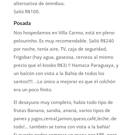
alternativa de ómnibus.
Salió R$100.
Posada
Nos hospedamos en Villa Carmo, está en pleno
pelourinho. Es muy recomendable. Salió R$240
por noche, tenía aire, TV, caja de seguridad,
Frigobar (hay agua, gaseosa, cerveza al mismo
precio que el kiosko R$3) !! Hamaca Paraguaya, y
un balcón con vista a la Bahía de todos los
santos!!!!. ..Lo único a mejorar es que el colchón
era un poco finito.
El desayuno muy completo, había todo tipo de
frutas Banana, sandía, ananá, varios tipos de
panes y jugos,cereal,jamon,queso,café,leche..de
todo!… también se toma con vista a la bahía!
Si querés podes comprar un mapa por $R5, pero