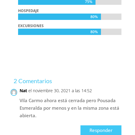
75%
75%
HOSPEDAJE
80%
80%
EXCURSIONES
80%
80%
2 Comentarios
Nat
el noviembre 30, 2021 a las 14:52
Vila Carmo ahora está cerrada pero Pousada
Esmeralda por menos y en la misma zona está
abierta.
Responder