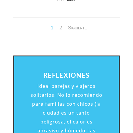
1
2
Siguiente
REFLEXIONES
Ideal parejas y viajeros
solitarios. No lo recomiendo
para familias con chicos (la
ciudad es un tanto
peligrosa, el calor es
abrasivo y húmedo, las