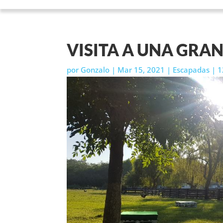
VISITA A UNA GRA
por
Gonzalo
|
Mar 15, 2021
|
Escapadas
|
1