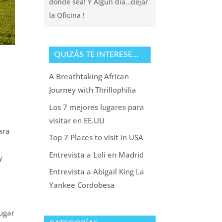
donde sea! Y Algun dia…dejar
la Oficina !
QUIZÁS TE INTERESE…
A Breathtaking African
Journey with Thrillophilia
Los 7 mejores lugares para
visitar en EE.UU
ara
Top 7 Places to visit in USA
Entrevista a Loli en Madrid
y
Entrevista a Abigail King La
Yankee Cordobesa
lugar